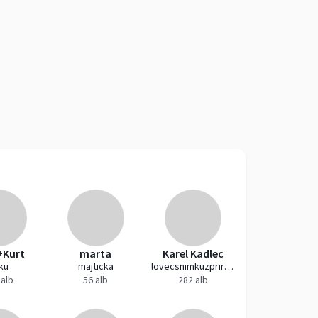
+Kurt
marta
Karel Kadlec
-ku
majticka
lovecsnimkuzprirody
 alb
56 alb
282 alb