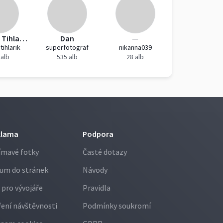
Jaroslav Tihlařík
Dan
—
tihlarik
superfotograf
nikanna039
 alb
535 alb
28 alb
klama
Podpora
ímavé fotky
Časté dotazy
um do stránek
Návody
 pro vývojáře
Pravidla
ení návštěvnosti
Podmínky soukromí