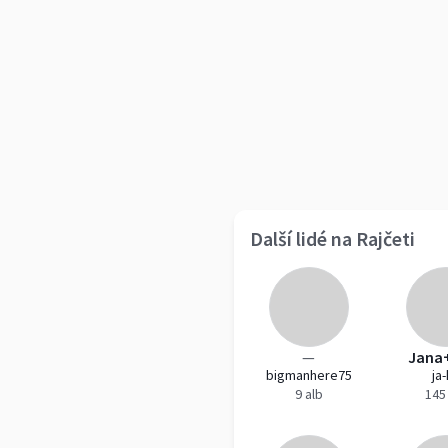
Další lidé na Rajčeti
—
Jana
bigmanhere75
ja
9 alb
145