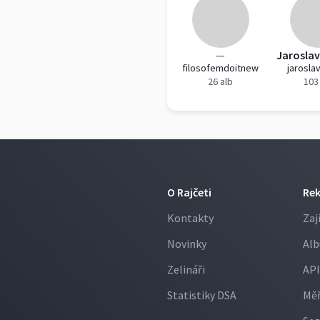
—
filosofemdoitnew
jaroslav
26 alb
103
O Rajčeti
Re
Kontakty
Zaj
Novinky
Alb
Zelináři
API
Statistiky DSA
Měř