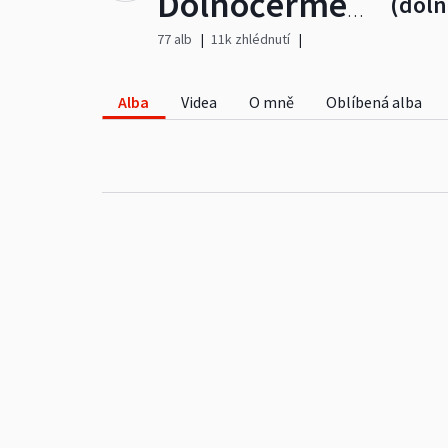
(dol
Dolnočermenská farnost
77 alb
11k zhlédnutí
Alba
Videa
O mně
Oblíbená alba