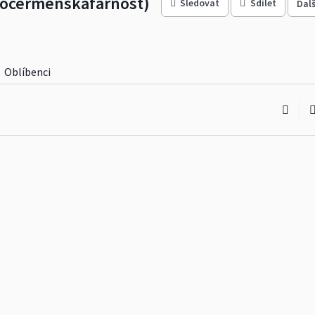
nocermenskafarnost)
Sledovat
Sdílet
Dalš
Oblíbenci